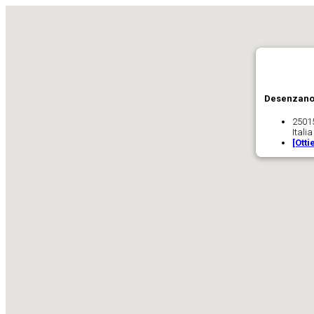
Desenzano 
2501
Italia
[Otti