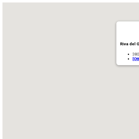
Riva del 
380
[Ot