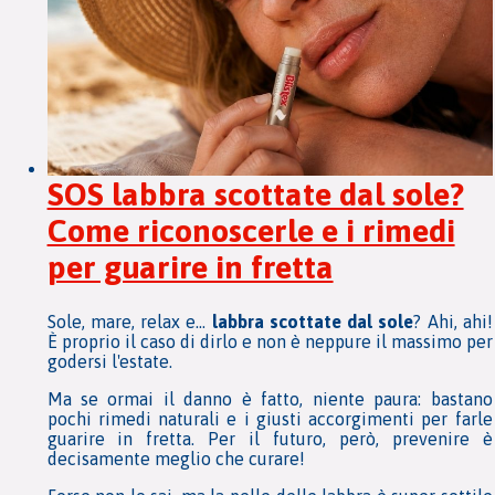
SOS labbra scottate dal sole?
Come riconoscerle e i rimedi
per guarire in fretta
Sole, mare, relax e…
labbra scottate dal sole
? Ahi, ahi!
È proprio il caso di dirlo e non è neppure il massimo per
godersi l'estate.
Ma se ormai il danno è fatto, niente paura: bastano
pochi rimedi naturali e i giusti accorgimenti per farle
guarire in fretta. Per il futuro, però, prevenire è
decisamente meglio che curare!