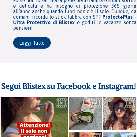
Forse non lo sai, ma la pelle delle labbra è super sottile
e delicata e ha bisogno di protezione 365 giorni
all’anno anche quando fuori non c’è il sole. Dunque, da
domani, ricorda lo stick labbra con SPF
Protect+Plus -
Ultra Protettivo di Blistex
e goditi le vacanze senza
pensieri!
Leggi Tutto
Segui Blistex su
Facebook
e
Instagram
!