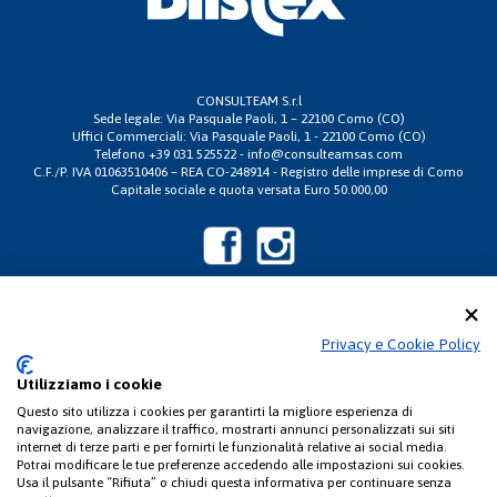
CONSULTEAM S.r.l
Sede legale: Via Pasquale Paoli, 1 – 22100 Como (CO)
Uffici Commerciali: Via Pasquale Paoli, 1 - 22100 Como (CO)
Telefono +39 031 525522 -
info@consulteamsas.com
C.F./P. IVA 01063510406 – REA CO-248914 - Registro delle imprese di Como
Capitale sociale e quota versata Euro 50.000,00
Privacy e Cookie Policy
Copyright 2019 www.blistex.it tutti i diritti riservati |
Termini e condizioni di
vendita
|
Diritto di recesso
|
Privacy e Cookie Policy
|
Dichiarazione di
Utilizziamo i cookie
accessibilità
| Power by
T Studio
Questo sito utilizza i cookies per garantirti la migliore esperienza di
navigazione, analizzare il traffico, mostrarti annunci personalizzati sui siti
internet di terze parti e per fornirti le funzionalità relative ai social media.
Potrai modificare le tue preferenze accedendo alle impostazioni sui cookies.
Usa il pulsante “Rifiuta” o chiudi questa informativa per continuare senza