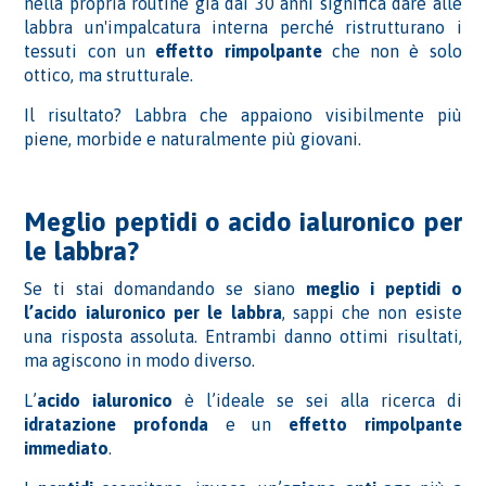
nella propria routine già dai 30 anni significa dare alle
labbra un'impalcatura interna perché ristrutturano i
tessuti con un
effetto rimpolpante
che non è solo
ottico, ma strutturale.
Il risultato? Labbra che appaiono visibilmente più
piene, morbide e naturalmente più giovani.
Meglio peptidi o acido ialuronico per
le labbra?
Se ti stai domandando se siano
meglio i peptidi o
l’acido ialuronico per le labbra
, sappi che non esiste
una risposta assoluta. Entrambi danno ottimi risultati,
ma agiscono in modo diverso.
L’
acido ialuronico
è l’ideale se sei alla ricerca di
idratazione profonda
e un
effetto rimpolpante
immediato
.