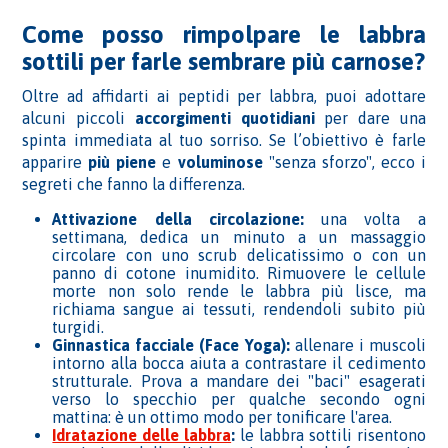
Come posso rimpolpare le labbra
sottili per farle sembrare più carnose?
Oltre ad affidarti ai peptidi per labbra, puoi adottare
alcuni piccoli
accorgimenti quotidiani
per dare una
spinta immediata al tuo sorriso. Se l’obiettivo è farle
apparire
più piene
e
voluminose
"senza sforzo", ecco i
segreti che fanno la differenza.
Attivazione della circolazione:
una volta a
settimana, dedica un minuto a un massaggio
circolare con uno scrub delicatissimo o con un
panno di cotone inumidito. Rimuovere le cellule
morte non solo rende le labbra più lisce, ma
richiama sangue ai tessuti, rendendoli subito più
turgidi.
Ginnastica facciale (Face Yoga):
allenare i muscoli
intorno alla bocca aiuta a contrastare il cedimento
strutturale. Prova a mandare dei "baci" esagerati
verso lo specchio per qualche secondo ogni
mattina: è un ottimo modo per tonificare l'area.
Idratazione delle labbra
:
le labbra sottili risentono