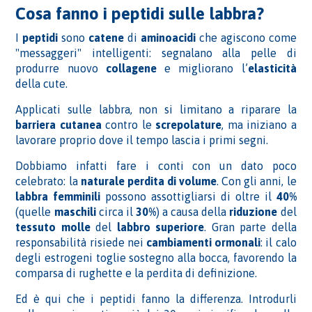
Cosa fanno i peptidi sulle labbra?
I
peptidi
sono
catene
di
aminoacidi
che agiscono come
"messaggeri" intelligenti: segnalano alla pelle di
produrre nuovo
collagene
e migliorano l’
elasticità
della cute.
Applicati sulle labbra, non si limitano a riparare la
barriera cutanea
contro le
screpolature
, ma iniziano a
lavorare proprio dove il tempo lascia i primi segni.
Dobbiamo infatti fare i conti con un dato poco
celebrato: la
naturale perdita di
volume
. Con gli anni, le
labbra femminili
possono assottigliarsi di oltre il
40%
(quelle
maschili
circa il
30%
) a causa della
riduzione
del
tessuto molle
del
labbro superiore
. Gran parte della
responsabilità risiede nei
cambiamenti ormonali
: il calo
degli estrogeni toglie sostegno alla bocca, favorendo la
comparsa di rughette e la perdita di definizione.
Ed è qui che i peptidi fanno la differenza. Introdurli