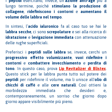
I
peptidi
esercitano, invece, un’
azione anti-age
più a
lungo termine, poiché
stimolano la produzione di
collagene
,
ridefiniscono i contorni
e
aumentano il
volume delle labbra nel tempo
.
In sintesi, l’
acido ialuronico
fa al caso tuo se hai le
labbra secche
, ci sono
screpolature
e sei alla ricerca di
idratazione
e
levigazione immediata
con attenuazione
delle rughe superficiali.
Preferisci i
peptidi sulle labbra
se, invece, cerchi un
progressivo effetto volumizzante
,
vuoi ridefinire i
contorni
e
combattere invecchiamento
e
perdita di
tono
. In questo caso, prova
Lip Revitalizer di Blistex
.
Questo stick per le labbra punta tutto sul potere dei
peptidi
per ridefinire il volume, ma li unisce all'
olio di
chicchi di caffè
e alle
cere naturali
. Così ottieni la
morbidezza immediata che desideri e,
contemporaneamente, un sorriso che giorno dopo
giorno appare visibilmente più pieno.