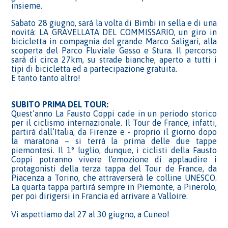
insieme.
Sabato 28 giugno, sarà la volta di Bimbi in sella e di una
novità: LA GRAVELLATA DEL COMMISSARIO, un giro in
bicicletta in compagnia del grande Marco Saligari, alla
scoperta del Parco Fluviale Gesso e Stura. Il percorso
sarà di circa 27km, su strade bianche, aperto a tutti i
tipi di bicicletta ed a partecipazione gratuita.
E tanto tanto altro!
SUBITO PRIMA DEL TOUR:
Quest’anno La Fausto Coppi cade in un periodo storico
per il ciclismo internazionale. Il Tour de France, infatti,
partirà dall’Italia, da Firenze e - proprio il giorno dopo
la maratona – si terrà la prima delle due tappe
piemontesi. Il 1° luglio, dunque, i ciclisti della Fausto
Coppi potranno vivere l'emozione di applaudire i
protagonisti della terza tappa del Tour de France, da
Piacenza a Torino, che attraverserà le colline UNESCO.
La quarta tappa partirà sempre in Piemonte, a Pinerolo,
per poi dirigersi in Francia ed arrivare a Valloire.
Vi aspettiamo dal 27 al 30 giugno, a Cuneo!