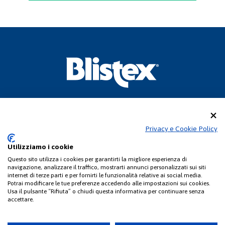
CONSULTEAM S.r.l
Sede legale: Via Pasquale Paoli, 1 – 22100 Como (CO)
Privacy e Cookie Policy
Uffici Commerciali: Via Pasquale Paoli, 1 - 22100 Como (CO)
Telefono +39 031 525522 -
info@consulteamsas.com
Utilizziamo i cookie
C.F./P. IVA 01063510406 – REA CO-248914 - Registro delle imprese di Como
Capitale sociale e quota versata Euro 50.000,00
Questo sito utilizza i cookies per garantirti la migliore esperienza di
navigazione, analizzare il traffico, mostrarti annunci personalizzati sui siti
internet di terze parti e per fornirti le funzionalità relative ai social media.
Potrai modificare le tue preferenze accedendo alle impostazioni sui cookies.
Usa il pulsante “Rifiuta” o chiudi questa informativa per continuare senza
accettare.