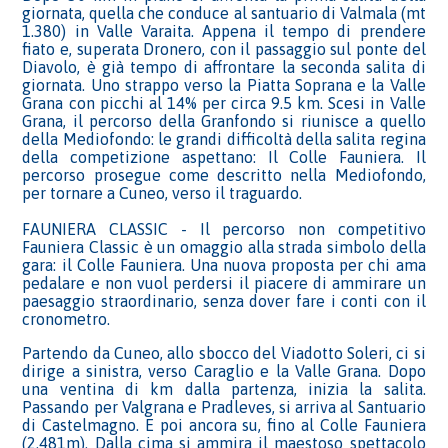
giornata, quella che conduce al santuario di Valmala (mt
1.380) in Valle Varaita. Appena il tempo di prendere
fiato e, superata Dronero, con il passaggio sul ponte del
Diavolo, è già tempo di affrontare la seconda salita di
giornata. Uno strappo verso la Piatta Soprana e la Valle
Grana con picchi al 14% per circa 9.5 km. Scesi in Valle
Grana, il percorso della Granfondo si riunisce a quello
della Mediofondo: le grandi difficoltà della salita regina
della competizione aspettano: Il Colle Fauniera. Il
percorso prosegue come descritto nella Mediofondo,
per tornare a Cuneo, verso il traguardo.
FAUNIERA CLASSIC - Il percorso non competitivo
Fauniera Classic è un omaggio alla strada simbolo della
gara: il Colle Fauniera. Una nuova proposta per chi ama
pedalare e non vuol perdersi il piacere di ammirare un
paesaggio straordinario, senza dover fare i conti con il
cronometro.
Partendo da Cuneo, allo sbocco del Viadotto Soleri, ci si
dirige a sinistra, verso Caraglio e la Valle Grana. Dopo
una ventina di km dalla partenza, inizia la salita.
Passando per Valgrana e Pradleves, si arriva al Santuario
di Castelmagno. E poi ancora su, fino al Colle Fauniera
(2.481m). Dalla cima si ammira il maestoso spettacolo