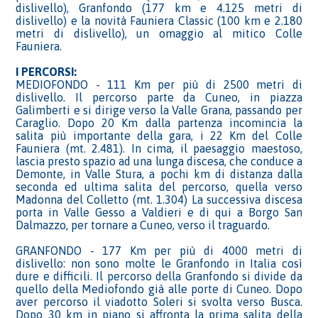
dislivello), Granfondo (177 km e 4.125 metri di
dislivello) e la novità Fauniera Classic (100 km e 2.180
metri di dislivello), un omaggio al mitico Colle
Fauniera.
I PERCORSI:
MEDIOFONDO - 111 Km per più di 2500 metri di
dislivello. Il percorso parte da Cuneo, in piazza
Galimberti e si dirige verso la Valle Grana, passando per
Caraglio. Dopo 20 Km dalla partenza incomincia la
salita più importante della gara, i 22 Km del Colle
Fauniera (mt. 2.481). In cima, il paesaggio maestoso,
lascia presto spazio ad una lunga discesa, che conduce a
Demonte, in Valle Stura, a pochi km di distanza dalla
seconda ed ultima salita del percorso, quella verso
Madonna del Colletto (mt. 1.304) La successiva discesa
porta in Valle Gesso a Valdieri e di qui a Borgo San
Dalmazzo, per tornare a Cuneo, verso il traguardo.
GRANFONDO - 177 Km per più di 4000 metri di
dislivello: non sono molte le Granfondo in Italia così
dure e difficili. Il percorso della Granfondo si divide da
quello della Mediofondo già alle porte di Cuneo. Dopo
aver percorso il viadotto Soleri si svolta verso Busca.
Dopo 30 km in piano si affronta la prima salita della