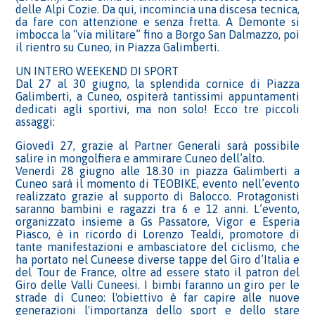
delle Alpi Cozie. Da qui, incomincia una discesa tecnica,
da fare con attenzione e senza fretta. A Demonte si
imbocca la “via militare” fino a Borgo San Dalmazzo, poi
il rientro su Cuneo, in Piazza Galimberti.
UN INTERO WEEKEND DI SPORT
Dal 27 al 30 giugno, la splendida cornice di Piazza
Galimberti, a Cuneo, ospiterà tantissimi appuntamenti
dedicati agli sportivi, ma non solo! Ecco tre piccoli
assaggi:
Giovedì 27, grazie al Partner Generali sarà possibile
salire in mongolfiera e ammirare Cuneo dell’alto.
Venerdì 28 giugno alle 18.30 in piazza Galimberti a
Cuneo sarà il momento di TEOBIKE, evento nell’evento
realizzato grazie al supporto di Balocco. Protagonisti
saranno bambini e ragazzi tra 6 e 12 anni. L’evento,
organizzato insieme a Gs Passatore, Vigor e Esperia
Piasco, è in ricordo di Lorenzo Tealdi, promotore di
tante manifestazioni e ambasciatore del ciclismo, che
ha portato nel Cuneese diverse tappe del Giro d’Italia e
del Tour de France, oltre ad essere stato il patron del
Giro delle Valli Cuneesi. I bimbi faranno un giro per le
strade di Cuneo: l'obiettivo è far capire alle nuove
generazioni l'importanza dello sport e dello stare