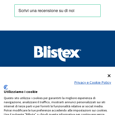
CONSULTEAM S.r.l
Sede legale: Via Pasquale Paoli, 1 – 22100 Como (CO)
Privacy e Cookie Policy
Uffici Commerciali: Via Pasquale Paoli, 1 - 22100 Como (CO)
Telefono +39 031 525522 -
info@consulteamsas.com
Utilizziamo i cookie
C.F./P. IVA 01063510406 – REA CO-248914 - Registro delle imprese di Como
Capitale sociale e quota versata Euro 50.000,00
Questo sito utilizza i cookies per garantirti la migliore esperienza di
navigazione, analizzare il traffico, mostrarti annunci personalizzati sui siti
internet di terze parti e per fornirti le funzionalità relative ai social media.
Potrai modificare le tue preferenze accedendo alle impostazioni sui cookies.
Usa il pulsante “Rifiuta” o chiudi questa informativa per continuare senza