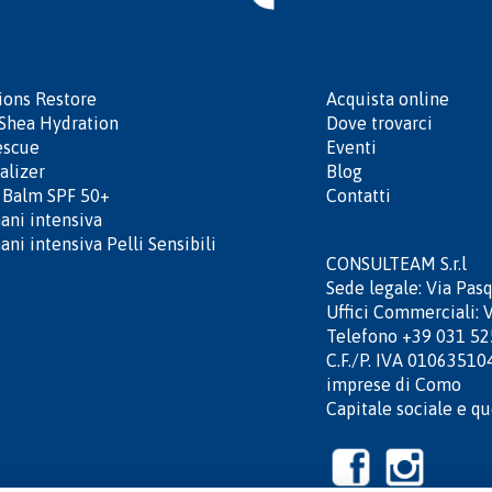
sions Restore
Acquista online
Shea Hydration
Dove trovarci
escue
Eventi
alizer
Blog
p Balm SPF 50+
Contatti
ni intensiva
ni intensiva Pelli Sensibili
CONSULTEAM S.r.l
Sede legale: Via Pas
Uffici Commerciali: 
Telefono +39 031 52
C.F./P. IVA 01063510
imprese di Como
Capitale sociale e q