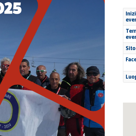
Iniz
eve
Ter
eve
Sit
Fac
Luo