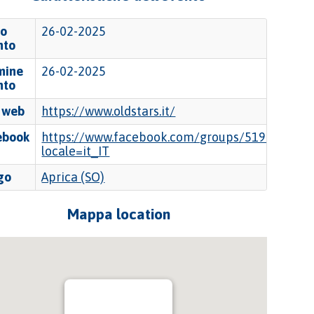
io
26-02-2025
nto
mine
26-02-2025
nto
o web
https://www.oldstars.it/
ebook
https://www.facebook.com/groups/519124511
locale=it_IT
go
Aprica (SO)
Mappa location