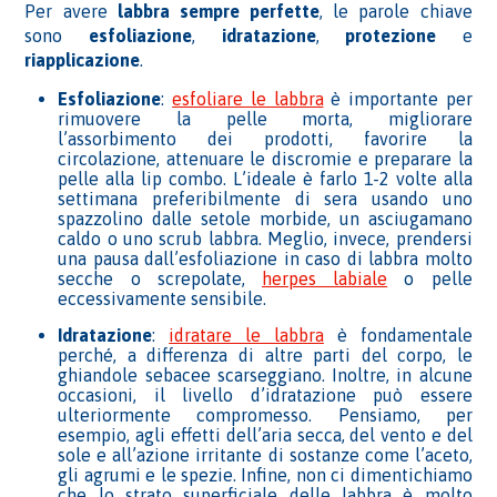
Per avere
labbra sempre perfette
, le parole chiave
sono
esfoliazione
,
idratazione
,
protezione
e
riapplicazione
.
Esfoliazione
:
esfoliare le labbra
è importante per
rimuovere la pelle morta, migliorare
l’assorbimento dei prodotti, favorire la
circolazione, attenuare le discromie e preparare la
pelle alla lip combo. L’ideale è farlo 1-2 volte alla
settimana preferibilmente di sera usando uno
spazzolino dalle setole morbide, un asciugamano
caldo o uno scrub labbra. Meglio, invece, prendersi
una pausa dall’esfoliazione in caso di labbra molto
secche o screpolate,
herpes labiale
o pelle
eccessivamente sensibile.
Idratazione
:
idratare le labbra
è fondamentale
perché, a differenza di altre parti del corpo, le
ghiandole sebacee scarseggiano. Inoltre, in alcune
occasioni, il livello d’idratazione può essere
ulteriormente compromesso. Pensiamo, per
esempio, agli effetti dell’aria secca, del vento e del
sole e all’azione irritante di sostanze come l’aceto,
gli agrumi e le spezie. Infine, non ci dimentichiamo
che lo strato superficiale delle labbra è molto