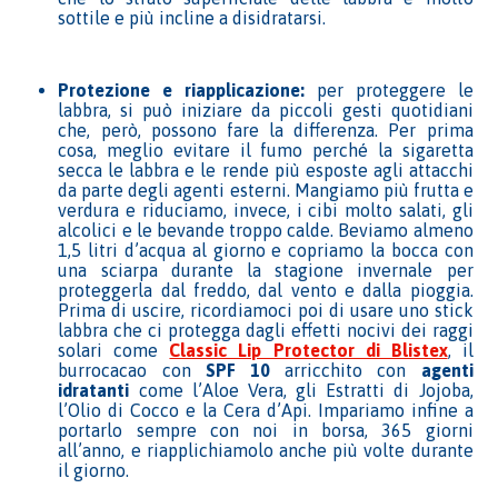
sottile e più incline a disidratarsi.
Protezione e riapplicazione:
per proteggere le
labbra, si può iniziare da piccoli gesti quotidiani
che, però, possono fare la differenza. Per prima
cosa, meglio evitare il fumo perché la sigaretta
secca le labbra e le rende più esposte agli attacchi
da parte degli agenti esterni. Mangiamo più frutta e
verdura e riduciamo, invece, i cibi molto salati, gli
alcolici e le bevande troppo calde. Beviamo almeno
1,5 litri d’acqua al giorno e copriamo la bocca con
una sciarpa durante la stagione invernale per
proteggerla dal freddo, dal vento e dalla pioggia.
Prima di uscire, ricordiamoci poi di usare uno stick
labbra che ci protegga dagli effetti nocivi dei raggi
solari come
Classic Lip Protector di Blistex
, il
burrocacao con
SPF 10
arricchito con
agenti
idratanti
come l’Aloe Vera, gli Estratti di Jojoba,
l’Olio di Cocco e la Cera d’Api. Impariamo infine a
portarlo sempre con noi in borsa, 365 giorni
all’anno, e riapplichiamolo anche più volte durante
il giorno.